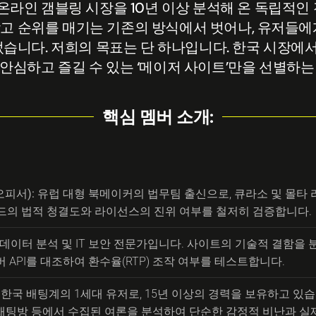
 온라인 갬블링 시장을 10년 이상 분석해 온 독립적인
고 순위를 매기는 기존의 방식에서 벗어나, 유저들에
습니다. 저희의 목표는 단 하나입니다. 한국 시장에서 
안심하고 즐길 수 있는 ‘메이저 사이트’만을 선별하는
핵심 멤버 소개:
피서):
유럽 대형 북메이커의 법무팀 출신으로, 큐라소 및 몰타
랜드의 법적 청결도와 라이선스의 진위 여부를 철저히 검증합니다.
데이터 분석 및 IT 보안 전문가입니다. 사이트의 기술적 결함을 분
버 API를 대조하여 환수율(RTP) 조작 여부를 테스트합니다.
한국 배팅계의 1세대 유저로, 15년 이상의 경력을 보유하고 있
개 채팅방 등에서 수집된 여론을 분석하여 단순한 감정적 비난과 실