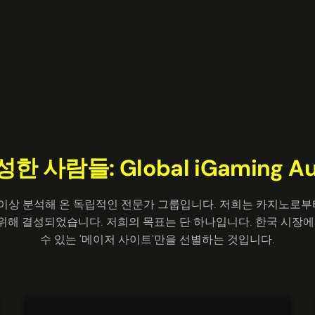
사람들: Global iGaming Audi
0년 이상 분석해 온 독립적인 전문가 그룹입니다. 저희는 카지노로
위해 결성되었습니다. 저희의 목표는 단 하나입니다. 한국 시장에서
수 있는 ‘메이저 사이트’만을 선별하는 것입니다.