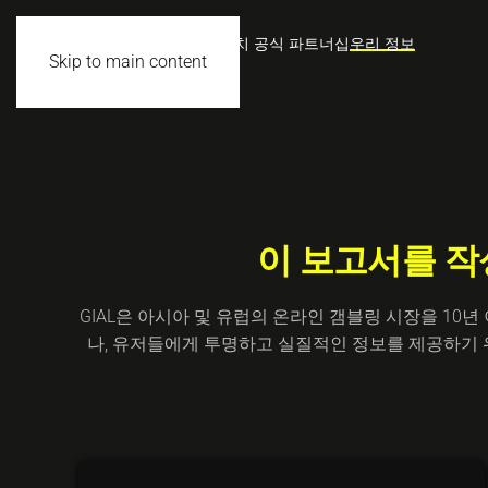
패리매치 공식 파트너십
우리 정보
Skip to main content
이 보고서를 작성한 
GIAL은 아시아 및 유럽의 온라인 갬블링 시장을 1
나, 유저들에게 투명하고 실질적인 정보를 제공하기 