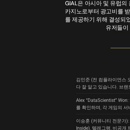
GIAL은 아시아 및 유럽의
카지노로부터 광고비를 받
를 제공하기 위해 결성되었
유저들이 
김민준 (전 컴플라이언스 오
다 잘 알고 있습니다. 브
Alex “DataScientist” Won:
를 확인하며, 각 게임의 서
이승훈 (커뮤니티 전문가):
Inside)
, 텔레그램, 비공